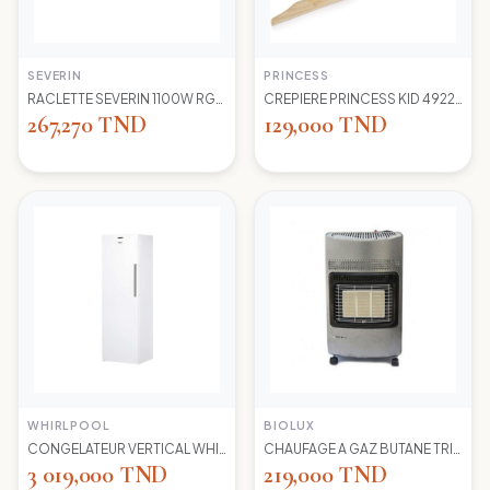
SEVERIN
PRINCESS
RACLETTE SEVERIN 1100W RG2681 8 POELONS
CREPIERE PRINCESS KID 492227 1100 WD 30CM
267,270 TND
129,000 TND
WHIRLPOOL
BIOLUX
CONGELATEUR VERTICAL WHIRLPOOL UW8 F2Y WBIF BLANC 7 TIROIRS
CHAUFAGE A GAZ BUTANE TRIO 45N NEW -S-GRIS BIOLUX
3 019,000 TND
219,000 TND