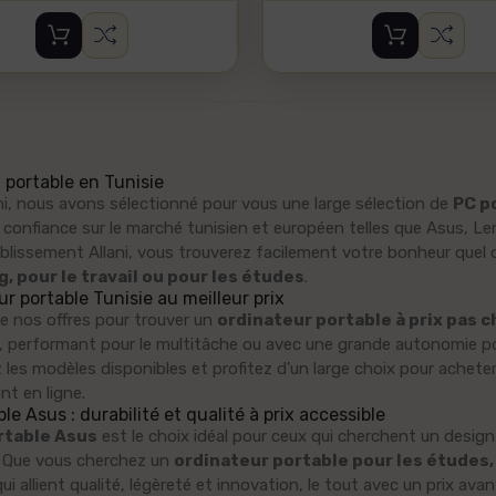
WHM21102
W30280A
220...
WINOX
1 099,000 TND
179,000 TND
TONDEUSE NEZ
CUISINIERE
 portable en Tunisie
& OREILLES
SOTACER 7603
ni, nous avons sélectionné pour vous une large sélection de
PC p
E650E
S SILVER inoX
 confiance sur le marché tunisien et européen telles que Asus, Le
BABYLISS
TGG
ablissement Allani, vous trouverez facilement votre bonheur quel 
44,900 TND
739,000 TND
g, pour le travail ou pour les études
.
r portable Tunisie au meilleur prix
de nos offres pour trouver un
ordinateur portable à prix pas c
, performant pour le multitâche ou avec une grande autonomie p
Plaque de
EPILATEUR
les modèles disponibles et profitez d’un large choix pour achete
Cuisson FOCUS
VISAGE SE 830
nt en ligne.
le Asus : durabilité et qualité à prix accessible
F408X 4 Feux
BRAUN
rtable Asus
est le choix idéal pour ceux qui cherchent un desig
60 cm Inox
269,000 TND
é. Que vous cherchez un
ordinateur portable pour les études, 
439,000 TND
i allient qualité, légèreté et innovation, le tout avec un prix ava