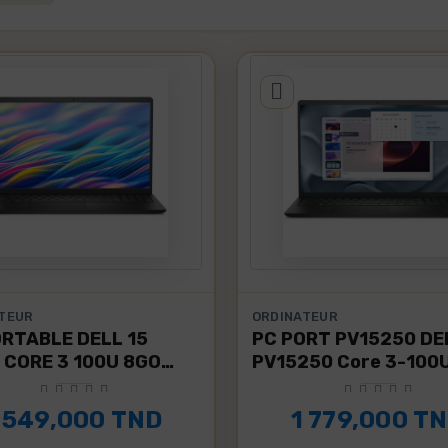
TEUR
ORDINATEUR
ORTABLE DELL 15
PC PORT PV15250 DE
 CORE 3 100U 8GO
PV15250 Core 3-100U.
Congélateur
AUTOCUISEUR
...
Horizontal
8L "LA
 549,000 TND
1 779,000 T
WHIRLPOOL
COCOTTE"