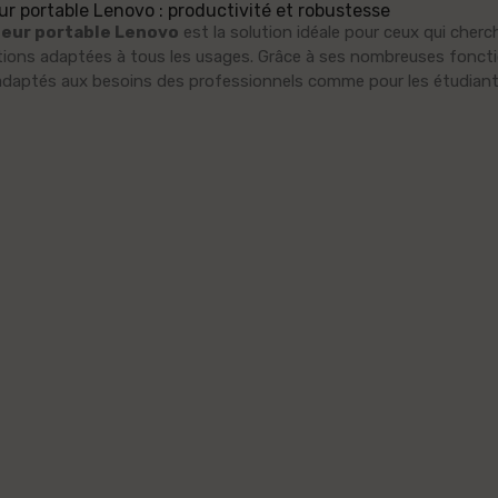
ur portable Lenovo : productivité et robustesse
teur portable Lenovo
est la solution idéale pour ceux qui cherc
CLIMATISEUR
tions adaptées à tous les usages. Grâce à ses nombreuses fonct
CLIM GREE
SPLIT BIOLUX
daptés aux besoins des professionnels comme pour les étudiant
CL18AGD-INVT-
9000 BTU
SMART
Chaud/Froid...
18000BTU...
1 299,000 TND
2 229,000 TND
FOUR VENTILE
CUISINIERE
FOCUS F 521B
BRANDT
NOIR 7
BGE6241X
PROGRAMMES
4Feux 60cm
699,000 TND
INOX...
1 149,000 TND