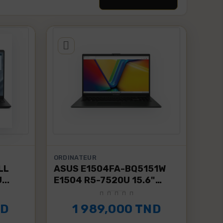
ORDINATEUR
LL
ASUS E1504FA-BQ5151W
..
E1504 R5-7520U 15.6"
CHAUFFAGE A
Congé
FHD...
GAZ DE VILLE
Horizo
ND
1 989,000 TND
CONDOR CRG-
WHIRL