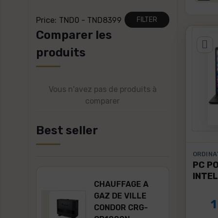
Price:
TND0 - TND8399
Comparer les
produits
Vous n'avez pas de produits à
comparer
Best seller
ORDINA
PC P
INTEL
SEUR
CHAUFFAGE A
512GO
GAZ DE VILLE
1
"
CONDOR CRG-