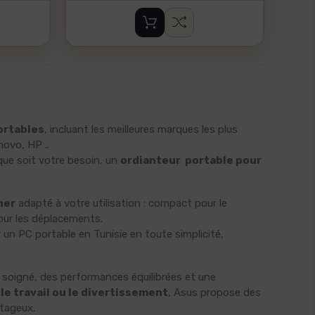
CP1000N
WHM21
220...
589,000 TND
1 099,
VENTILATEUR
SUR PIED
TONDE
MARINA VMA
& ORE
ortables
, incluant les meilleures marques les plus
HGE
E650E
novo, HP ..
BABYL
59,000 TND
que soit votre besoin, un
ordianteur portable pour
44,90
her
adapté à votre utilisation : compact pour le
CLIM GREE G-
our les déplacements.
Boost
Plaque
r un
PC portable en Tunisie
en toute simplicité,
CL12AVCXD-
Cuiss
S3DT SMART
F408X
n soigné, des performances équilibrées et une
INVERTER...
60 cm 
le travail ou le divertissement
, Asus propose des
2 289,000 TND
439,0
ntageux.