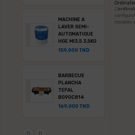
Ordinate
L'
ordina
EUR
configura
OLUX
MACHINE A
modèles a
U
LAVER SEMI-
id...
AUTOMATIQUE
HGE MI3.5 3.5KG
0 TND
159,000 TND
TILE
521B
BARBECUE
PLANCHA
MES
TEFAL
BG90C814
TND
169,000 TND