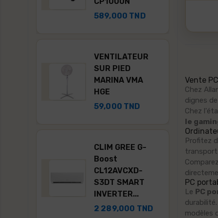
CP1000N
589,000 TND
TND
VENTILATEUR
RE
SUR PIED
7603
MARINA VMA
Vente PC
Chez Alla
inoX
HGE
dignes de
59,000 TND
Chez l'ét
TND
le gamin
Ordinateu
Profitez 
CLIM GREE G-
transport
R
Boost
Comparez 
E 830
CL12AVCXD-
directeme
S3DT SMART
PC portab
Le
PC po
INVERTER...
TND
durabilit
2 289,000 TND
modèles qu