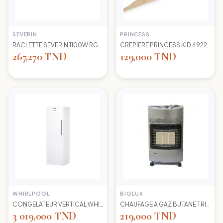
SEVERIN
PRINCESS
RACLETTE SEVERIN 1100W RG2681 8 POELONS
CREPIERE PRINCESS KID 492227 1100 WD 30CM
267,270 TND
129,000 TND
WHIRLPOOL
BIOLUX
CONGELATEUR VERTICAL WHIRLPOOL UW8 F2Y WBIF BLANC 7 TIROIRS
CHAUFAGE A GAZ BUTANE TRIO 45N NEW -S-GRIS BIOLUX
3 019,000 TND
219,000 TND