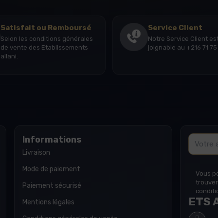
Satisfait ou Remboursé
Service Client
Selon les conditions générales
Notre Service Client es
de vente des Etablissements
joignable au +216 71 75 
allani.
Email
Informations
Livraison
Mode de paiement
Vous p
trouver
Paiement sécurisé
conditio
ETS A
Mentions légales