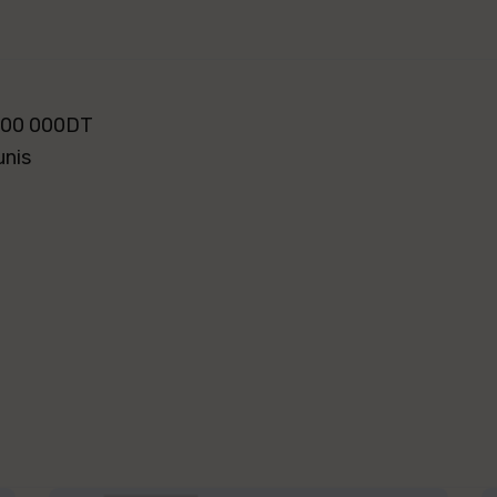
 500 000DT
unis