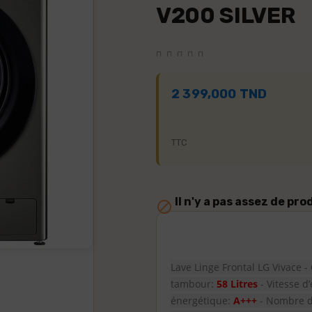
V200 SILVER
2 399,000 TND
TTC
Il n'y a pas assez de pro

Lave Linge Frontal LG Vivace -
tambour:
58 Litres
- Vitesse d
énergétique:
A+++
- Nombre 