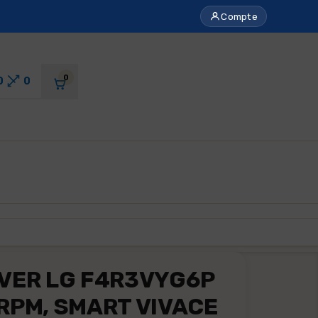
Compte
0
0
0
AVER LG F4R3VYG6P
RPM, SMART VIVACE