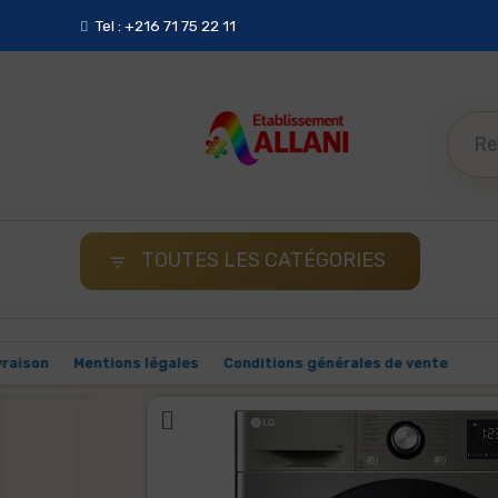
Tel : +216 71 75 22 11
TOUTES LES CATÉGORIES

 Malin
Livraison
Mentions légales
Conditions générales de 