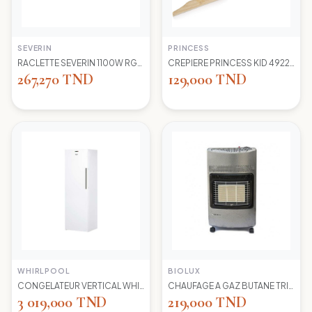
SEVERIN
PRINCESS
RACLETTE SEVERIN 1100W RG2681 8 POELONS
CREPIERE PRINCESS KID 492227 1100 WD 30CM
267,270 TND
129,000 TND
WHIRLPOOL
BIOLUX
CONGELATEUR VERTICAL WHIRLPOOL UW8 F2Y WBIF BLANC 7 TIROIRS
CHAUFAGE A GAZ BUTANE TRIO 45N NEW -S-GRIS BIOLUX
3 019,000 TND
219,000 TND