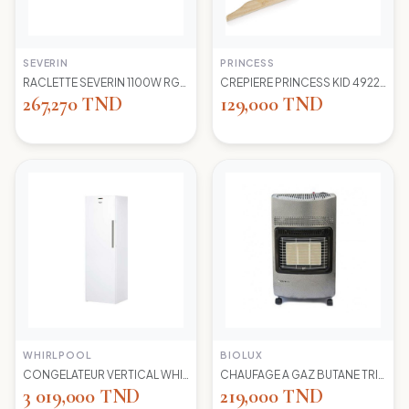
SEVERIN
PRINCESS
RACLETTE SEVERIN 1100W RG2681 8 POELONS
CREPIERE PRINCESS KID 492227 1100 WD 30CM
267,270 TND
129,000 TND
WHIRLPOOL
BIOLUX
CONGELATEUR VERTICAL WHIRLPOOL UW8 F2Y WBIF BLANC 7 TIROIRS
CHAUFAGE A GAZ BUTANE TRIO 45N NEW -S-GRIS BIOLUX
3 019,000 TND
219,000 TND