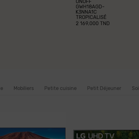
ONOFF
GWH18AGD-
K3NNA1C
TROPICALISÉ
2 169,000 TND
le
Mobiliers
Petite cuisine
Petit Déjeuner
So