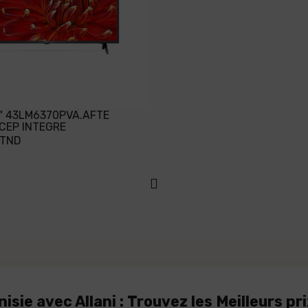
3" 43LM6370PVA.AFTE
CEP INTEGRE
 TND
sie avec Allani : Trouvez les Meilleurs pr