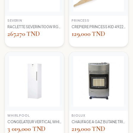
SEVERIN
PRINCESS
RACLETTE SEVERIN 1100W RG2681 8 POELONS
CREPIERE PRINCESS KID 492227 1100 WD 30CM
267,270 TND
129,000 TND
WHIRLPOOL
BIOLUX
CONGELATEUR VERTICAL WHIRLPOOL UW8 F2Y WBIF BLANC 7 TIROIRS
CHAUFAGE A GAZ BUTANE TRIO 45N NEW -S-GRIS BIOLUX
3 019,000 TND
219,000 TND