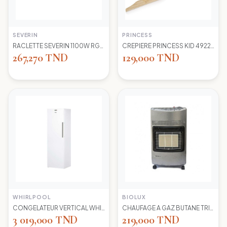
SEVERIN
PRINCESS
RACLETTE SEVERIN 1100W RG2681 8 POELONS
CREPIERE PRINCESS KID 492227 1100 WD 30CM
267,270 TND
129,000 TND
WHIRLPOOL
BIOLUX
CONGELATEUR VERTICAL WHIRLPOOL UW8 F2Y WBIF BLANC 7 TIROIRS
CHAUFAGE A GAZ BUTANE TRIO 45N NEW -S-GRIS BIOLUX
3 019,000 TND
219,000 TND