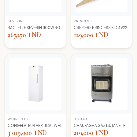
SEVERIN
PRINCESS
RACLETTE SEVERIN 1100W RG2681 8 POELONS
CREPIERE PRINCESS KID 492227 1100 WD 30CM
267,270 TND
129,000 TND
WHIRLPOOL
BIOLUX
CONGELATEUR VERTICAL WHIRLPOOL UW8 F2Y WBIF BLANC 7 TIROIRS
CHAUFAGE A GAZ BUTANE TRIO 45N NEW -S-GRIS BIOLUX
3 019,000 TND
219,000 TND