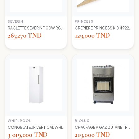
SEVERIN
PRINCESS
RACLETTE SEVERIN 1100W RG2681 8 POELONS
CREPIERE PRINCESS KID 492227 1100 WD 30CM
267,270 TND
129,000 TND
WHIRLPOOL
BIOLUX
CONGELATEUR VERTICAL WHIRLPOOL UW8 F2Y WBIF BLANC 7 TIROIRS
CHAUFAGE A GAZ BUTANE TRIO 45N NEW -S-GRIS BIOLUX
3 019,000 TND
219,000 TND