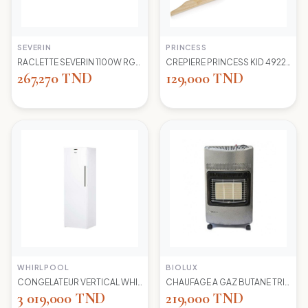
SEVERIN
PRINCESS
RACLETTE SEVERIN 1100W RG2681 8 POELONS
CREPIERE PRINCESS KID 492227 1100 WD 30CM
267,270 TND
129,000 TND
WHIRLPOOL
BIOLUX
CONGELATEUR VERTICAL WHIRLPOOL UW8 F2Y WBIF BLANC 7 TIROIRS
CHAUFAGE A GAZ BUTANE TRIO 45N NEW -S-GRIS BIOLUX
3 019,000 TND
219,000 TND