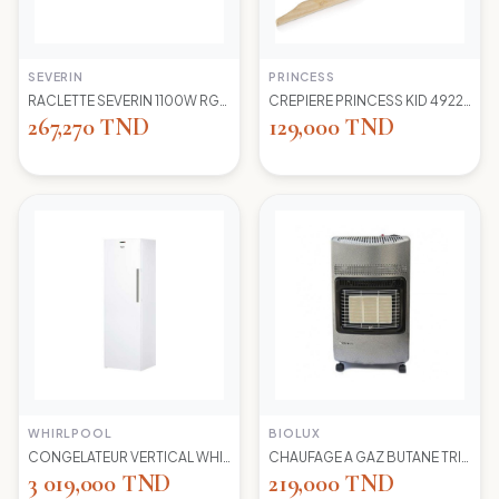
SEVERIN
PRINCESS
RACLETTE SEVERIN 1100W RG2681 8 POELONS
CREPIERE PRINCESS KID 492227 1100 WD 30CM
267,270 TND
129,000 TND
WHIRLPOOL
BIOLUX
CONGELATEUR VERTICAL WHIRLPOOL UW8 F2Y WBIF BLANC 7 TIROIRS
CHAUFAGE A GAZ BUTANE TRIO 45N NEW -S-GRIS BIOLUX
3 019,000 TND
219,000 TND