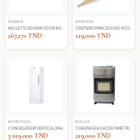
SEVERIN
PRINCESS
RACLETTE SEVERIN 1100W RG2681 8 POELONS
CREPIERE PRINCESS KID 492227 1100 WD 30CM
267,270 TND
129,000 TND
WHIRLPOOL
BIOLUX
CONGELATEUR VERTICAL WHIRLPOOL UW8 F2Y WBIF BLANC 7 TIROIRS
CHAUFAGE A GAZ BUTANE TRIO 45N NEW -S-GRIS BIOLUX
3 019,000 TND
219,000 TND