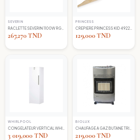
SEVERIN
PRINCESS
RACLETTE SEVERIN 1100W RG2681 8 POELONS
CREPIERE PRINCESS KID 492227 1100 WD 30CM
267,270 TND
129,000 TND
WHIRLPOOL
BIOLUX
CONGELATEUR VERTICAL WHIRLPOOL UW8 F2Y WBIF BLANC 7 TIROIRS
CHAUFAGE A GAZ BUTANE TRIO 45N NEW -S-GRIS BIOLUX
3 019,000 TND
219,000 TND