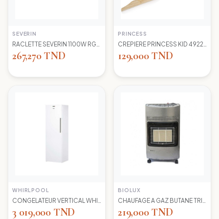
SEVERIN
PRINCESS
RACLETTE SEVERIN 1100W RG2681 8 POELONS
CREPIERE PRINCESS KID 492227 1100 WD 30CM
267,270 TND
129,000 TND
WHIRLPOOL
BIOLUX
CONGELATEUR VERTICAL WHIRLPOOL UW8 F2Y WBIF BLANC 7 TIROIRS
CHAUFAGE A GAZ BUTANE TRIO 45N NEW -S-GRIS BIOLUX
3 019,000 TND
219,000 TND