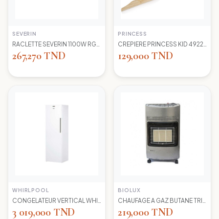
SEVERIN
PRINCESS
RACLETTE SEVERIN 1100W RG2681 8 POELONS
CREPIERE PRINCESS KID 492227 1100 WD 30CM
267,270 TND
129,000 TND
WHIRLPOOL
BIOLUX
CONGELATEUR VERTICAL WHIRLPOOL UW8 F2Y WBIF BLANC 7 TIROIRS
CHAUFAGE A GAZ BUTANE TRIO 45N NEW -S-GRIS BIOLUX
3 019,000 TND
219,000 TND