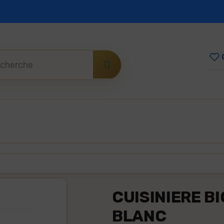
ente
Paiement sécurisé
Mode de paiement
CUISINIERE B
BLANC