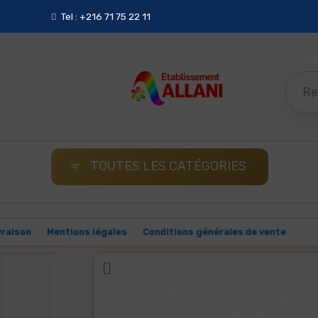
Tel : +216 71 75 22 11
TOUTES LES CATÉGORIES

Malin
Livraison
Mentions légales
Conditions générales de v