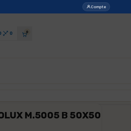
Compte
0
0
0
IOLUX M.5005 B 50X50