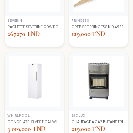
SEVERIN
PRINCESS
RACLETTE SEVERIN 1100W RG2681 8 POELONS
CREPIERE PRINCESS KID 492227 1100 WD 30CM
267,270 TND
129,000 TND
WHIRLPOOL
BIOLUX
CONGELATEUR VERTICAL WHIRLPOOL UW8 F2Y WBIF BLANC 7 TIROIRS
CHAUFAGE A GAZ BUTANE TRIO 45N NEW -S-GRIS BIOLUX
3 019,000 TND
219,000 TND