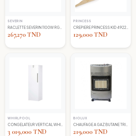
SEVERIN
PRINCESS
RACLETTE SEVERIN 1100W RG2681 8 POELONS
CREPIERE PRINCESS KID 492227 1100 WD 30CM
267,270 TND
129,000 TND
WHIRLPOOL
BIOLUX
CONGELATEUR VERTICAL WHIRLPOOL UW8 F2Y WBIF BLANC 7 TIROIRS
CHAUFAGE A GAZ BUTANE TRIO 45N NEW -S-GRIS BIOLUX
3 019,000 TND
219,000 TND