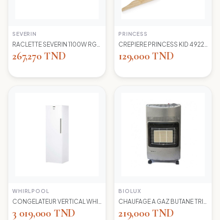
SEVERIN
PRINCESS
RACLETTE SEVERIN 1100W RG2681 8 POELONS
CREPIERE PRINCESS KID 492227 1100 WD 30CM
267,270 TND
129,000 TND
WHIRLPOOL
BIOLUX
CONGELATEUR VERTICAL WHIRLPOOL UW8 F2Y WBIF BLANC 7 TIROIRS
CHAUFAGE A GAZ BUTANE TRIO 45N NEW -S-GRIS BIOLUX
3 019,000 TND
219,000 TND