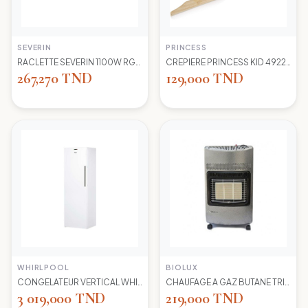
SEVERIN
PRINCESS
RACLETTE SEVERIN 1100W RG2681 8 POELONS
CREPIERE PRINCESS KID 492227 1100 WD 30CM
267,270 TND
129,000 TND
WHIRLPOOL
BIOLUX
CONGELATEUR VERTICAL WHIRLPOOL UW8 F2Y WBIF BLANC 7 TIROIRS
CHAUFAGE A GAZ BUTANE TRIO 45N NEW -S-GRIS BIOLUX
3 019,000 TND
219,000 TND