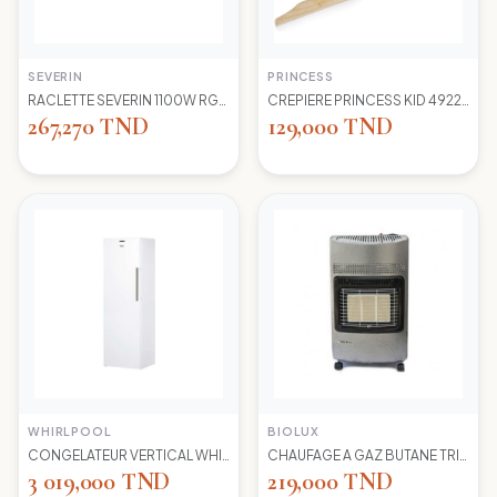
SEVERIN
PRINCESS
RACLETTE SEVERIN 1100W RG2681 8 POELONS
CREPIERE PRINCESS KID 492227 1100 WD 30CM
267,270 TND
129,000 TND
WHIRLPOOL
BIOLUX
CONGELATEUR VERTICAL WHIRLPOOL UW8 F2Y WBIF BLANC 7 TIROIRS
CHAUFAGE A GAZ BUTANE TRIO 45N NEW -S-GRIS BIOLUX
3 019,000 TND
219,000 TND