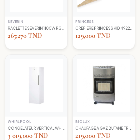
SEVERIN
PRINCESS
RACLETTE SEVERIN 1100W RG2681 8 POELONS
CREPIERE PRINCESS KID 492227 1100 WD 30CM
267,270 TND
129,000 TND
WHIRLPOOL
BIOLUX
CONGELATEUR VERTICAL WHIRLPOOL UW8 F2Y WBIF BLANC 7 TIROIRS
CHAUFAGE A GAZ BUTANE TRIO 45N NEW -S-GRIS BIOLUX
3 019,000 TND
219,000 TND