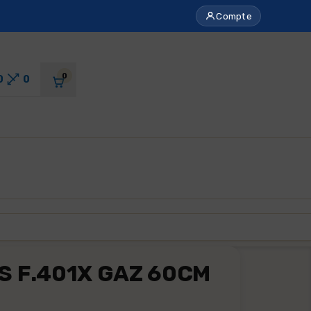
Compte
0
0
0
S F.401X GAZ 60CM