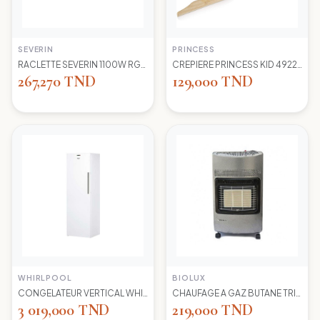
SEVERIN
PRINCESS
RACLETTE SEVERIN 1100W RG2681 8 POELONS
CREPIERE PRINCESS KID 492227 1100 WD 30CM
267,270 TND
129,000 TND
WHIRLPOOL
BIOLUX
CONGELATEUR VERTICAL WHIRLPOOL UW8 F2Y WBIF BLANC 7 TIROIRS
CHAUFAGE A GAZ BUTANE TRIO 45N NEW -S-GRIS BIOLUX
3 019,000 TND
219,000 TND