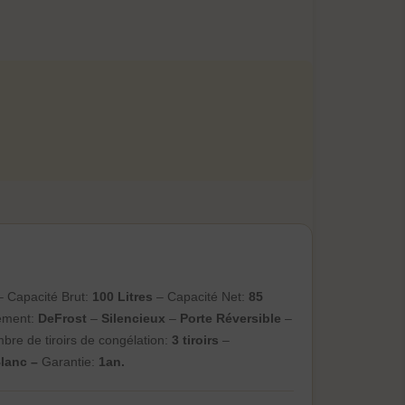
 Capacité Brut:
100 Litres
– Capacité Net:
85
ement:
DeFrost
–
Silencieux
–
Porte Réversible
–
bre de tiroirs de congélation:
3 tiroirs
–
lanc –
Garantie:
1an.