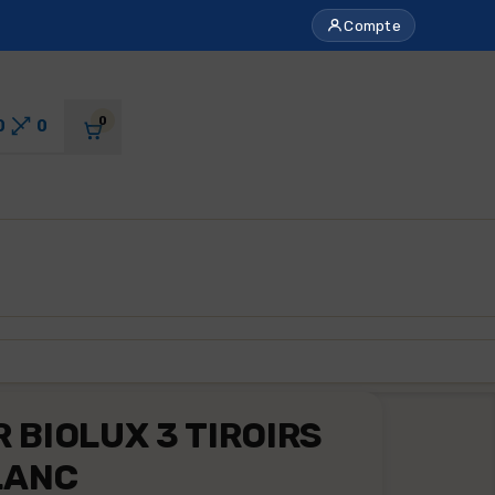
Compte
0
0
0
BIOLUX 3 TIROIRS
LANC