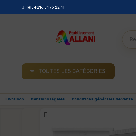
Adresse : Etablissements Allani , Cité Jamil, 1004 Menzeh
Tel : +216 71 75 22 11
TOUTES LES CATÉGORIES

ment Malin
Livraison
Mentions légales
Conditions générale