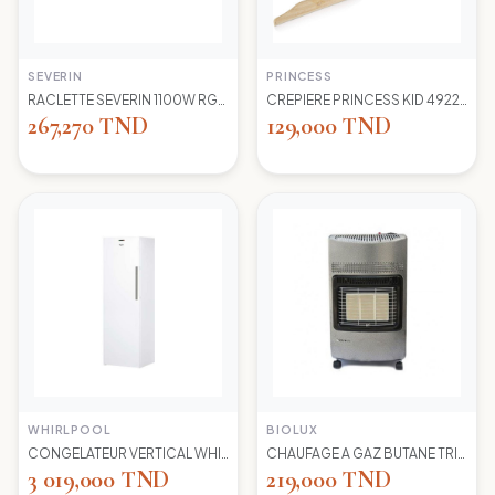
SEVERIN
PRINCESS
RACLETTE SEVERIN 1100W RG2681 8 POELONS
CREPIERE PRINCESS KID 492227 1100 WD 30CM
267,270 TND
129,000 TND
WHIRLPOOL
BIOLUX
CONGELATEUR VERTICAL WHIRLPOOL UW8 F2Y WBIF BLANC 7 TIROIRS
CHAUFAGE A GAZ BUTANE TRIO 45N NEW -S-GRIS BIOLUX
3 019,000 TND
219,000 TND